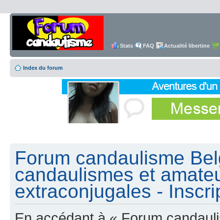
Stats
FAQ
Actualité libertine
Index du forum
Forum candaulisme Belg
candaulismes et amateu
extraconjugales - Inscri
En accédant à « Forum candauli