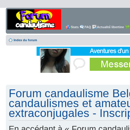
Stats
FAQ
Actualité libertine
Index du forum
Forum candaulisme Belg
candaulismes et amateu
extraconjugales - Inscri
En accédant à « Forum candauli