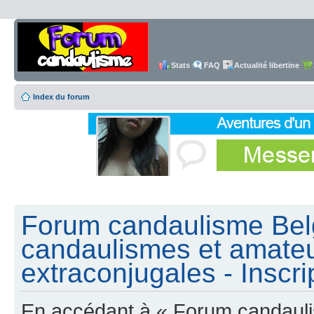
Stats
FAQ
Actualité libertine
Index du forum
Forum candaulisme Belg
candaulismes et amateu
extraconjugales - Inscri
En accédant à « Forum candauli