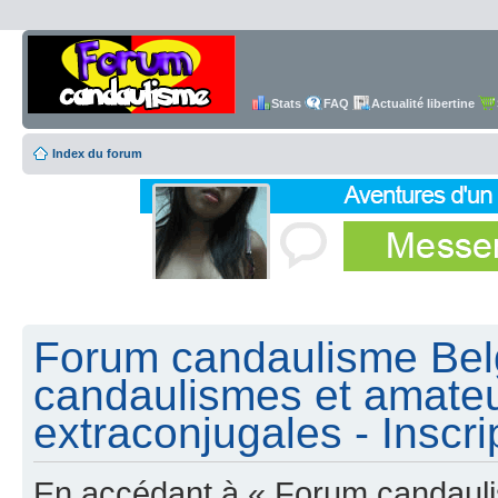
Stats
FAQ
Actualité libertine
Index du forum
Forum candaulisme Belg
candaulismes et amateu
extraconjugales - Inscri
En accédant à « Forum candauli