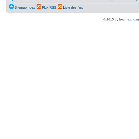
SitemapIndex
Flux RSS
Liste des flux
© 2015 by
forum-candau