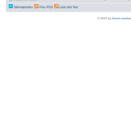
SitemapIndex
Flux RSS
Liste des flux
© 2015 by
forum-candau