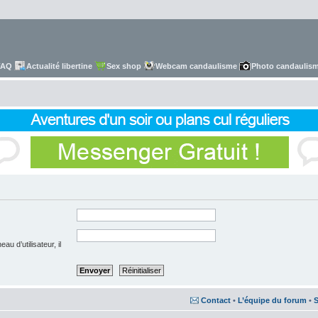
FAQ
Actualité libertine
Sex shop
Webcam candaulisme
Photo candaulis
u d’utilisateur, il
Contact
•
L’équipe du forum
•
S