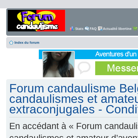
Stats
FAQ
Actualité libertine
Index du forum
Forum candaulisme Belg
candaulismes et amateu
extraconjugales - Condit
En accédant à « Forum candauli
candaulismes et amateur d’avent