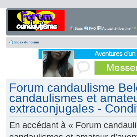
Stats
FAQ
Actualité libertine
Index du forum
Forum candaulisme Belg
candaulismes et amateu
extraconjugales - Condit
En accédant à « Forum candauli
candaulismes et amateur d’avent