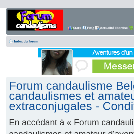
Stats
FAQ
Actualité libertine
Index du forum
Forum candaulisme Belg
candaulismes et amateu
extraconjugales - Condit
En accédant à « Forum candauli
candaulismes et amateur d’avent