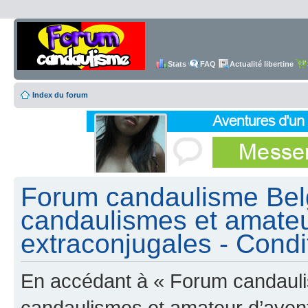
Stats
FAQ
Actualité libertine
Index du forum
Forum candaulisme Belg
candaulismes et amateu
extraconjugales - Condit
En accédant à « Forum candauli
candaulismes et amateur d’avent