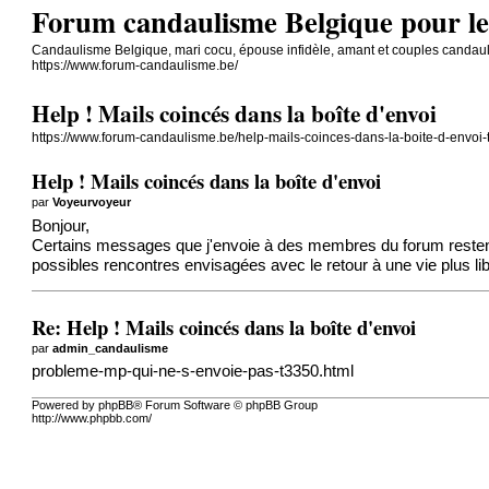
Forum candaulisme Belgique pour les
Candaulisme Belgique, mari cocu, épouse infidèle, amant et couples candaul
https://www.forum-candaulisme.be/
Help ! Mails coincés dans la boîte d'envoi
https://www.forum-candaulisme.be/help-mails-coinces-dans-la-boite-d-envoi-
Help ! Mails coincés dans la boîte d'envoi
par
Voyeurvoyeur
Bonjour,
Certains messages que j'envoie à des membres du forum restent 
possibles rencontres envisagées avec le retour à une vie plus lib
Re: Help ! Mails coincés dans la boîte d'envoi
par
admin_candaulisme
probleme-mp-qui-ne-s-envoie-pas-t3350.html
Powered by phpBB® Forum Software © phpBB Group
http://www.phpbb.com/