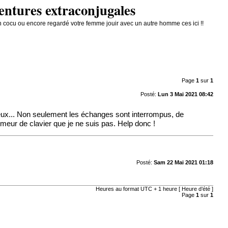
entures extraconjugales
 cocu ou encore regardé votre femme jouir avec un autre homme ces ici !!
Page
1
sur
1
Posté:
Lun 3 Mai 2021 08:42
eux... Non seulement les échanges sont interrompus, de
smeur de clavier que je ne suis pas. Help donc !
Posté:
Sam 22 Mai 2021 01:18
Heures au format UTC + 1 heure [ Heure d’été ]
Page
1
sur
1