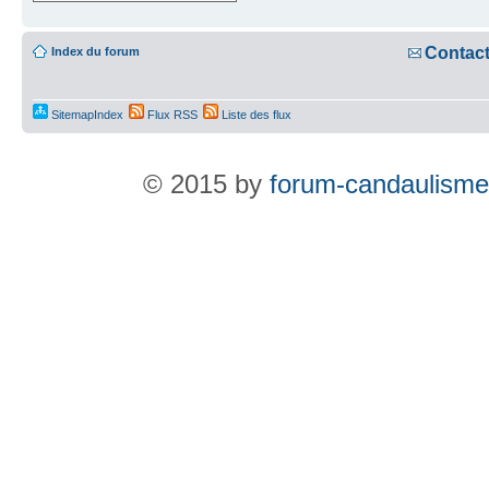
Contac
Index du forum
SitemapIndex
Flux RSS
Liste des flux
© 2015 by
forum-candaulisme